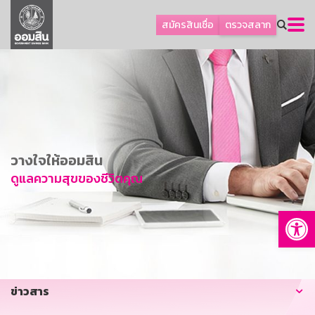
ลูกค้าธุรกิจ
สมัครสินเชื่อ
ตรวจสลาก
ลูกค้าผู้ประกอบรายย่อย
โปรโมชัน
ออมเพื่อสุข
เกี่ยวกับธนาคาร
การพัฒนาที่ยั่งยืน
วางใจให้ออมสิน
ข่าวสาร
ดูแลความสุขของชีวิตคุณ
บริการทางการเงิน
Op
อื่นๆ
ติดต่อเรา
บริการออนไลน์
ข่าวสาร
TH
EN
GSB Society