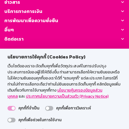
ข่าวสาร
บริการทางการเงิน
การพัฒนาเพื่อความยั่งยืน
อื่นๆ
ติดต่อเรา
GSB Society:
นโยบายการใช้คุกกี้ (Cookies Policy)
เว็บไซต์ของเราจะจัดเก็บคุกกี้เพื่อวัตถุประสงค์ในการปรับปรุง
ประสบการณ์ของผู้ใช้ให้ดียิ่งขึ้น ท่านสามารถเลือกให้ความยินยอมหรือ
สำหรับพนักงาน
ไม่ให้ความยินยอมคุกกี้ของเราได้ที่ "แถบคุกกี้” แต่ละประเภท ในกรณีที่
ท่านไม่ทำการเลือกจะถือว่าท่านไม่ยินยอมการจัดเก็บคุกกี้ คลิกข้อมูลเพิ่ม
Web HR
GSB Wisdom
M-Search
เติมเกี่ยวกับการใช้งานคุกกี้ทาง
นโยบายคุ้มครองข้อมูลส่วน
บุคคล
และ
ประกาศนโยบายความเป็นส่วนตัว (Privacy Notice)
เข้าสู่ระบบเน็ตเมล
คุกกี้ที่จำเป็น
คุกกี้เพื่อการวิเคราะห์
คุกกี้เพื่อช่วยในการใช้งาน
รองรับการใช้งานได้ดีบนเว็บบราวเซอร์