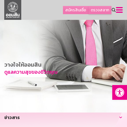
ลูกค้าธุรกิจ
สมัครสินเชื่อ
ตรวจสลาก
ลูกค้าผู้ประกอบรายย่อย
โปรโมชัน
ออมเพื่อสุข
เกี่ยวกับธนาคาร
การพัฒนาที่ยั่งยืน
วางใจให้ออมสิน
ข่าวสาร
ดูแลความสุขของชีวิตคุณ
บริการทางการเงิน
Op
อื่นๆ
ติดต่อเรา
บริการออนไลน์
ข่าวสาร
TH
EN
GSB Society