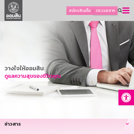
ลูกค้าธุรกิจ
สมัครสินเชื่อ
ตรวจสลาก
ลูกค้าผู้ประกอบรายย่อย
โปรโมชัน
ออมเพื่อสุข
เกี่ยวกับธนาคาร
การพัฒนาที่ยั่งยืน
วางใจให้ออมสิน
ข่าวสาร
ดูแลความสุขของชีวิตคุณ
บริการทางการเงิน
Op
อื่นๆ
ติดต่อเรา
บริการออนไลน์
ข่าวสาร
TH
EN
GSB Society