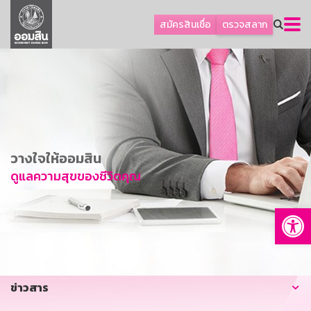
ลูกค้าธุรกิจ
สมัครสินเชื่อ
ตรวจสลาก
ลูกค้าผู้ประกอบรายย่อย
โปรโมชัน
ออมเพื่อสุข
เกี่ยวกับธนาคาร
การพัฒนาที่ยั่งยืน
วางใจให้ออมสิน
ข่าวสาร
ดูแลความสุขของชีวิตคุณ
บริการทางการเงิน
Op
อื่นๆ
ติดต่อเรา
บริการออนไลน์
ข่าวสาร
TH
EN
GSB Society