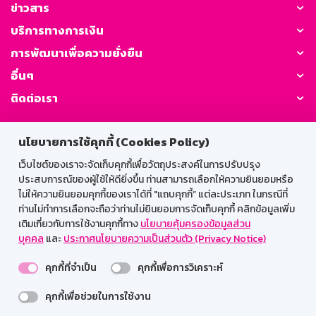
ข่าวสาร
บริการทางการเงิน
การพัฒนาเพื่อความยั่งยืน
อื่นๆ
ติดต่อเรา
GSB Society:
นโยบายการใช้คุกกี้ (Cookies Policy)
เว็บไซต์ของเราจะจัดเก็บคุกกี้เพื่อวัตถุประสงค์ในการปรับปรุง
ประสบการณ์ของผู้ใช้ให้ดียิ่งขึ้น ท่านสามารถเลือกให้ความยินยอมหรือ
สำหรับพนักงาน
ไม่ให้ความยินยอมคุกกี้ของเราได้ที่ "แถบคุกกี้” แต่ละประเภท ในกรณีที่
ท่านไม่ทำการเลือกจะถือว่าท่านไม่ยินยอมการจัดเก็บคุกกี้ คลิกข้อมูลเพิ่ม
Web HR
GSB Wisdom
M-Search
เติมเกี่ยวกับการใช้งานคุกกี้ทาง
นโยบายคุ้มครองข้อมูลส่วน
บุคคล
และ
ประกาศนโยบายความเป็นส่วนตัว (Privacy Notice)
เข้าสู่ระบบเน็ตเมล
คุกกี้ที่จำเป็น
คุกกี้เพื่อการวิเคราะห์
คุกกี้เพื่อช่วยในการใช้งาน
รองรับการใช้งานได้ดีบนเว็บบราวเซอร์