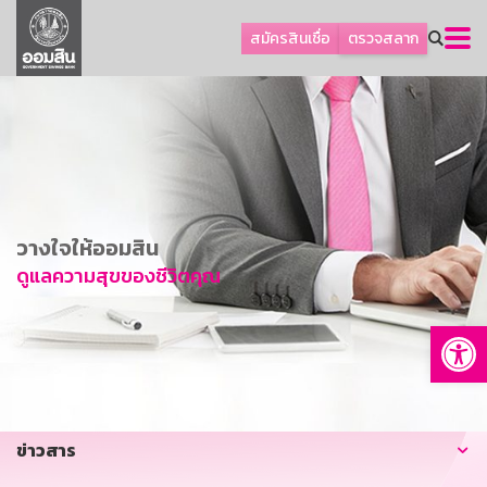
ลูกค้าธุรกิจ
สมัครสินเชื่อ
ตรวจสลาก
ลูกค้าผู้ประกอบรายย่อย
โปรโมชัน
ออมเพื่อสุข
เกี่ยวกับธนาคาร
การพัฒนาที่ยั่งยืน
วางใจให้ออมสิน
ข่าวสาร
ดูแลความสุขของชีวิตคุณ
บริการทางการเงิน
Op
อื่นๆ
ติดต่อเรา
บริการออนไลน์
ข่าวสาร
TH
EN
GSB Society