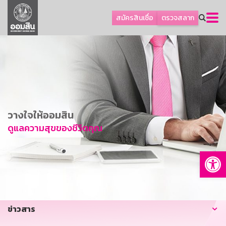
ลูกค้าธุรกิจ
สมัครสินเชื่อ
ตรวจสลาก
ลูกค้าผู้ประกอบรายย่อย
โปรโมชัน
ออมเพื่อสุข
เกี่ยวกับธนาคาร
การพัฒนาที่ยั่งยืน
วางใจให้ออมสิน
ข่าวสาร
ดูแลความสุขของชีวิตคุณ
บริการทางการเงิน
Op
อื่นๆ
ติดต่อเรา
บริการออนไลน์
ข่าวสาร
TH
EN
GSB Society