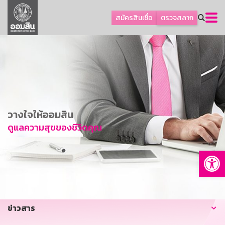
ลูกค้าธุรกิจ
สมัครสินเชื่อ
ตรวจสลาก
ลูกค้าผู้ประกอบรายย่อย
โปรโมชัน
ออมเพื่อสุข
เกี่ยวกับธนาคาร
การพัฒนาที่ยั่งยืน
วางใจให้ออมสิน
ข่าวสาร
ดูแลความสุขของชีวิตคุณ
บริการทางการเงิน
Op
อื่นๆ
ติดต่อเรา
บริการออนไลน์
ข่าวสาร
TH
EN
GSB Society