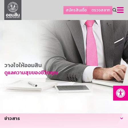
ลูกค้าธุรกิจ
สมัครสินเชื่อ
ตรวจสลาก
ลูกค้าผู้ประกอบรายย่อย
โปรโมชัน
ออมเพื่อสุข
เกี่ยวกับธนาคาร
การพัฒนาที่ยั่งยืน
วางใจให้ออมสิน
ข่าวสาร
ดูแลความสุขของชีวิตคุณ
บริการทางการเงิน
Op
อื่นๆ
ติดต่อเรา
บริการออนไลน์
ข่าวสาร
TH
EN
GSB Society