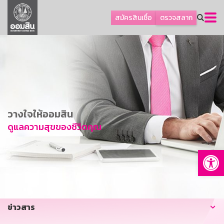
ลูกค้าธุรกิจ
สมัครสินเชื่อ
ตรวจสลาก
ลูกค้าผู้ประกอบรายย่อย
โปรโมชัน
ออมเพื่อสุข
เกี่ยวกับธนาคาร
การพัฒนาที่ยั่งยืน
วางใจให้ออมสิน
ข่าวสาร
ดูแลความสุขของชีวิตคุณ
บริการทางการเงิน
Op
อื่นๆ
ติดต่อเรา
บริการออนไลน์
ข่าวสาร
TH
EN
GSB Society