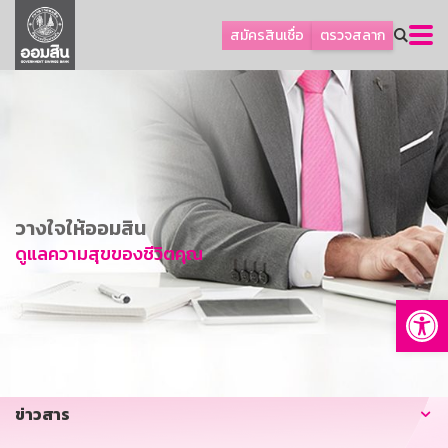
ลูกค้าธุรกิจ
สมัครสินเชื่อ
ตรวจสลาก
ลูกค้าผู้ประกอบรายย่อย
โปรโมชัน
ออมเพื่อสุข
เกี่ยวกับธนาคาร
การพัฒนาที่ยั่งยืน
วางใจให้ออมสิน
ข่าวสาร
ดูแลความสุขของชีวิตคุณ
บริการทางการเงิน
Op
อื่นๆ
ติดต่อเรา
บริการออนไลน์
ข่าวสาร
TH
EN
GSB Society