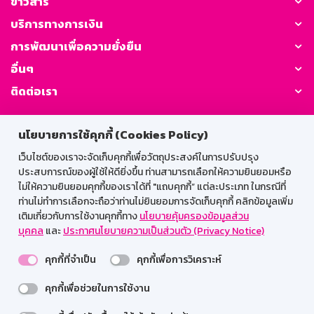
ข่าวสาร
บริการทางการเงิน
การพัฒนาเพื่อความยั่งยืน
อื่นๆ
ติดต่อเรา
GSB Society:
นโยบายการใช้คุกกี้ (Cookies Policy)
เว็บไซต์ของเราจะจัดเก็บคุกกี้เพื่อวัตถุประสงค์ในการปรับปรุง
ประสบการณ์ของผู้ใช้ให้ดียิ่งขึ้น ท่านสามารถเลือกให้ความยินยอมหรือ
สำหรับพนักงาน
ไม่ให้ความยินยอมคุกกี้ของเราได้ที่ "แถบคุกกี้” แต่ละประเภท ในกรณีที่
ท่านไม่ทำการเลือกจะถือว่าท่านไม่ยินยอมการจัดเก็บคุกกี้ คลิกข้อมูลเพิ่ม
Web HR
GSB Wisdom
M-Search
เติมเกี่ยวกับการใช้งานคุกกี้ทาง
นโยบายคุ้มครองข้อมูลส่วน
บุคคล
และ
ประกาศนโยบายความเป็นส่วนตัว (Privacy Notice)
เข้าสู่ระบบเน็ตเมล
คุกกี้ที่จำเป็น
คุกกี้เพื่อการวิเคราะห์
คุกกี้เพื่อช่วยในการใช้งาน
รองรับการใช้งานได้ดีบนเว็บบราวเซอร์