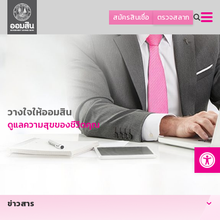
ลูกค้าธุรกิจ
สมัครสินเชื่อ
ตรวจสลาก
ลูกค้าผู้ประกอบรายย่อย
โปรโมชัน
ออมเพื่อสุข
เกี่ยวกับธนาคาร
การพัฒนาที่ยั่งยืน
วางใจให้ออมสิน
ข่าวสาร
ดูแลความสุขของชีวิตคุณ
บริการทางการเงิน
Op
อื่นๆ
ติดต่อเรา
บริการออนไลน์
ข่าวสาร
TH
EN
GSB Society