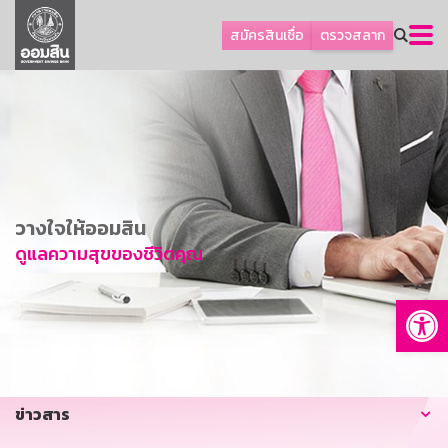
ลูกค้าธุรกิจ
สมัครสินเชื่อ
ตรวจสลาก
ลูกค้าผู้ประกอบรายย่อย
โปรโมชัน
ออมเพื่อสุข
เกี่ยวกับธนาคาร
การพัฒนาที่ยั่งยืน
วางใจให้ออมสิน
ข่าวสาร
ดูแลความสุขของชีวิตคุณ
บริการทางการเงิน
Op
อื่นๆ
ติดต่อเรา
บริการออนไลน์
ข่าวสาร
TH
EN
GSB Society