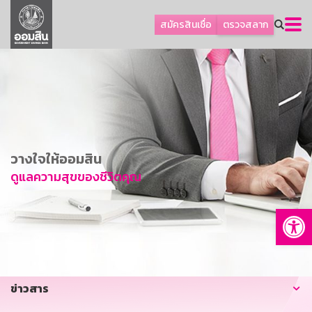
ลูกค้าธุรกิจ
สมัครสินเชื่อ
ตรวจสลาก
ลูกค้าผู้ประกอบรายย่อย
โปรโมชัน
ออมเพื่อสุข
เกี่ยวกับธนาคาร
การพัฒนาที่ยั่งยืน
วางใจให้ออมสิน
ข่าวสาร
ดูแลความสุขของชีวิตคุณ
บริการทางการเงิน
Op
อื่นๆ
ติดต่อเรา
บริการออนไลน์
ข่าวสาร
TH
EN
GSB Society