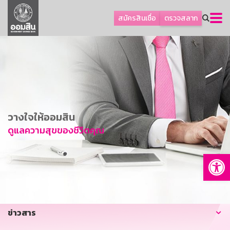
ลูกค้าธุรกิจ
สมัครสินเชื่อ
ตรวจสลาก
ลูกค้าผู้ประกอบรายย่อย
โปรโมชัน
ออมเพื่อสุข
เกี่ยวกับธนาคาร
การพัฒนาที่ยั่งยืน
วางใจให้ออมสิน
ข่าวสาร
ดูแลความสุขของชีวิตคุณ
บริการทางการเงิน
Op
อื่นๆ
ติดต่อเรา
บริการออนไลน์
ข่าวสาร
TH
EN
GSB Society