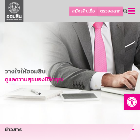
ลูกค้าธุรกิจ
สมัครสินเชื่อ
ตรวจสลาก
ลูกค้าผู้ประกอบรายย่อย
โปรโมชัน
ออมเพื่อสุข
เกี่ยวกับธนาคาร
การพัฒนาที่ยั่งยืน
วางใจให้ออมสิน
ข่าวสาร
ดูแลความสุขของชีวิตคุณ
บริการทางการเงิน
Op
อื่นๆ
ติดต่อเรา
บริการออนไลน์
ข่าวสาร
TH
EN
GSB Society