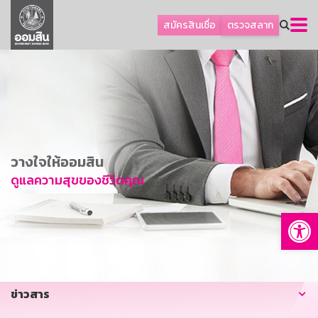
ลูกค้าธุรกิจ
สมัครสินเชื่อ
ตรวจสลาก
ลูกค้าผู้ประกอบรายย่อย
โปรโมชัน
ออมเพื่อสุข
เกี่ยวกับธนาคาร
การพัฒนาที่ยั่งยืน
วางใจให้ออมสิน
ข่าวสาร
ดูแลความสุขของชีวิตคุณ
บริการทางการเงิน
Op
อื่นๆ
ติดต่อเรา
บริการออนไลน์
ข่าวสาร
TH
EN
GSB Society