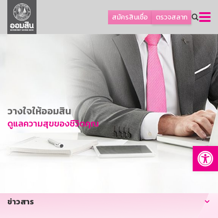
ลูกค้าธุรกิจ
สมัครสินเชื่อ
ตรวจสลาก
ลูกค้าผู้ประกอบรายย่อย
โปรโมชัน
ออมเพื่อสุข
เกี่ยวกับธนาคาร
การพัฒนาที่ยั่งยืน
วางใจให้ออมสิน
ข่าวสาร
ดูแลความสุขของชีวิตคุณ
บริการทางการเงิน
Op
อื่นๆ
ติดต่อเรา
บริการออนไลน์
ข่าวสาร
TH
EN
GSB Society