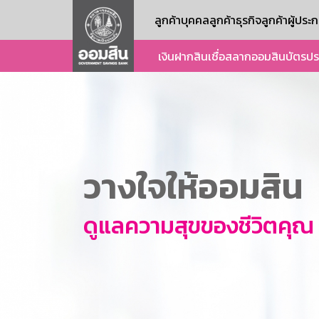
ลูกค้าบุคคล
ลูกค้าธุรกิจ
ลูกค้าผู้ปร
เงินฝาก
สินเชื่อ
สลากออมสิน
บัตร
ปร
วางใจให้ออมสิน
ดูแลความสุขของชีวิตคุณ