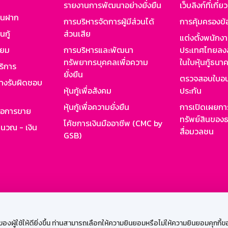
รายงานการพัฒนาอย่างยั่งยืน
เว็บลิงก์ที่เกี่ย
งินฝาก
การบริหารจัดการผู้มีส่วนได้
การคุ้มครองข้
นกู้
ส่วนเสีย
แต่งตั้งพนักง
ียม
การบริหารและพัฒนา
ประเทศไทยลงล
ทรัพยากรบุคคลเพื่อความ
ในใบหุ้นกู้ธน
ริการ
ยั่งยืน
ตรวจสอบใบอน
ย่างรับผิดชอบ
หุ้นกู้เพื่อสังคม
ประกัน
หุ้นกู้เพื่อความยั่งยืน
การเปิดเผยการ
รอการขาย
ทรัพย์สินของธ
โค้ชการเงินมืออาชีพ (CMC by
ำนวณ - เงิน
สื่อมวลชน
GSB)
กงาน
Web HR
GSB Wisdom
M-Search
เข้าสู่ร
ผู้ใช้ให้ดียิ่งขึ้น ท่านสามารถเลือกให้ความยินยอมหรือไม่ให้ความยินยอมคุกกี้ของเ