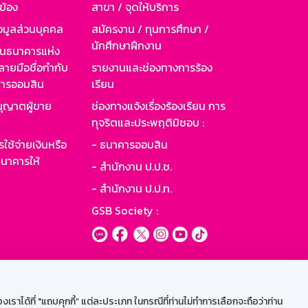
วข้อง
สาขา / จุดให้บริการ
อมูลส่วนบุคคล
สมัครงาน / ทุนการศึกษา /
นักศึกษาฝึกงาน
านธนาคารแห่ง
ายมือชื่อกำกับ
รายงานและช่องทางการร้อง
าคารออมสิน
เรียน
ุญาตผู้ขาย
ช่องทางแจ้งเรื่องร้องเรียน การ
ทุจริตและประพฤติมิชอบ :
ใช้จ่ายเงินหรือ
- ธนาคารออมสิน
นาคารให้
- สำนักงาน ป.ป.ช.
- สำนักงาน ป.ป.ท.
GSB Society :
ะบบเน็ตเมล
ราได้ที่ "แถบคุกกี้” แต่ละประเภท ในกรณีที่ท่านไม่ทำการเลือกจะถือว่าท่าน