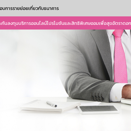
ะกอบการรายย่อย
เกี่ยวกับธนาคาร
ะกัน
ลงทุน
บริการออนไลน์
โปรโมชันและสิทธิพิเศษ
ออมเพื่อสุข
อัตราดอก