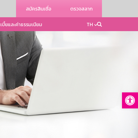
สมัครสินเชื่อ
ตรวจสลาก
เบี้ยและค่าธรรมเนียม
TH
Op