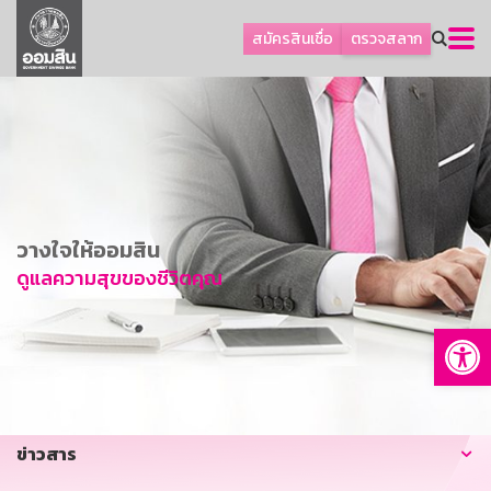
ลูกค้าธุรกิจ
สมัครสินเชื่อ
ตรวจสลาก
ลูกค้าผู้ประกอบรายย่อย
โปรโมชัน
ออมเพื่อสุข
เกี่ยวกับธนาคาร
การพัฒนาที่ยั่งยืน
วางใจให้ออมสิน
ข่าวสาร
ดูแลความสุขของชีวิตคุณ
บริการทางการเงิน
Op
อื่นๆ
ติดต่อเรา
บริการออนไลน์
ข่าวสาร
TH
EN
GSB Society