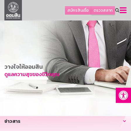
ลูกค้าธุรกิจ
สมัครสินเชื่อ
ตรวจสลาก
ลูกค้าผู้ประกอบรายย่อย
โปรโมชัน
ออมเพื่อสุข
เกี่ยวกับธนาคาร
การพัฒนาที่ยั่งยืน
วางใจให้ออมสิน
ข่าวสาร
ดูแลความสุขของชีวิตคุณ
บริการทางการเงิน
Op
อื่นๆ
ติดต่อเรา
บริการออนไลน์
ข่าวสาร
TH
EN
GSB Society