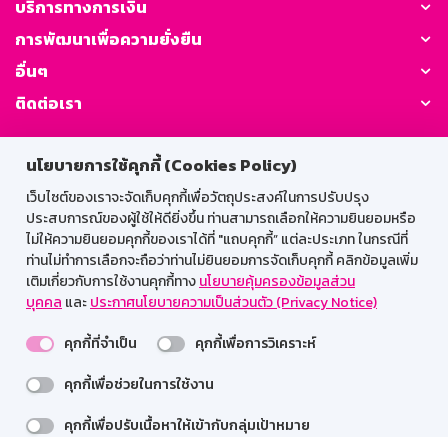
บริการทางการเงิน
การพัฒนาเพื่อความยั่งยืน
อื่นๆ
ติดต่อเรา
GSB Society:
นโยบายการใช้คุกกี้ (Cookies Policy)
เว็บไซต์ของเราจะจัดเก็บคุกกี้เพื่อวัตถุประสงค์ในการปรับปรุง
ประสบการณ์ของผู้ใช้ให้ดียิ่งขึ้น ท่านสามารถเลือกให้ความยินยอมหรือ
สำหรับพนักงาน
ไม่ให้ความยินยอมคุกกี้ของเราได้ที่ "แถบคุกกี้” แต่ละประเภท ในกรณีที่
ท่านไม่ทำการเลือกจะถือว่าท่านไม่ยินยอมการจัดเก็บคุกกี้ คลิกข้อมูลเพิ่ม
Web HR
GSB Wisdom
M-Search
เติมเกี่ยวกับการใช้งานคุกกี้ทาง
นโยบายคุ้มครองข้อมูลส่วน
บุคคล
และ
ประกาศนโยบายความเป็นส่วนตัว (Privacy Notice)
เข้าสู่ระบบเน็ตเมล
คุกกี้ที่จำเป็น
คุกกี้เพื่อการวิเคราะห์
คุกกี้เพื่อช่วยในการใช้งาน
รองรับการใช้งานได้ดีบนเว็บบราวเซอร์
คุกกี้เพื่อปรับเนื้อหาให้เข้ากับกลุ่มเป้าหมาย
สงวนลิขสิทธิ์ 2567 ธนาคารออมสิน