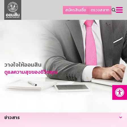
ลูกค้าธุรกิจ
สมัครสินเชื่อ
ตรวจสลาก
ลูกค้าผู้ประกอบรายย่อย
โปรโมชัน
ออมเพื่อสุข
เกี่ยวกับธนาคาร
การพัฒนาที่ยั่งยืน
วางใจให้ออมสิน
ข่าวสาร
ดูแลความสุขของชีวิตคุณ
บริการทางการเงิน
Op
อื่นๆ
ติดต่อเรา
บริการออนไลน์
ข่าวสาร
TH
EN
GSB Society