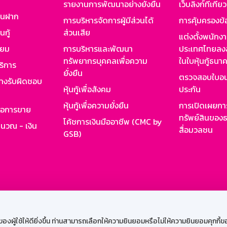
รายงานการพัฒนาอย่างยั่งยืน
เว็บลิงก์ที่เกี่ย
งินฝาก
การบริหารจัดการผู้มีส่วนได้
การคุ้มครองข้
นกู้
ส่วนเสีย
แต่งตั้งพนักง
ียม
การบริหารและพัฒนา
ประเทศไทยลงล
ทรัพยากรบุคคลเพื่อความ
ในใบหุ้นกู้ธน
ริการ
ยั่งยืน
ตรวจสอบใบอน
ย่างรับผิดชอบ
หุ้นกู้เพื่อสังคม
ประกัน
หุ้นกู้เพื่อความยั่งยืน
การเปิดเผยการ
รอการขาย
ทรัพย์สินของธ
โค้ชการเงินมืออาชีพ (CMC by
ำนวณ - เงิน
สื่อมวลชน
GSB)
กงาน
Web HR
GSB Wisdom
M-Search
เข้าสู่ร
ผู้ใช้ให้ดียิ่งขึ้น ท่านสามารถเลือกให้ความยินยอมหรือไม่ให้ความยินยอมคุกกี้ของเ