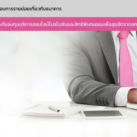
ะกอบการรายย่อย
เกี่ยวกับธนาคาร
ะกัน
ลงทุน
บริการออนไลน์
โปรโมชันและสิทธิพิเศษ
ออมเพื่อสุข
อัตราดอก