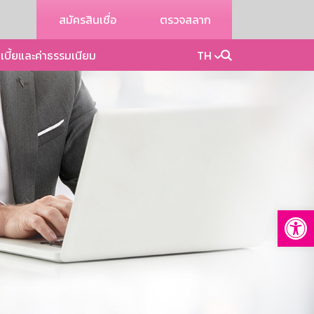
สมัครสินเชื่อ
ตรวจสลาก
เบี้ยและค่าธรรมเนียม
TH
Op