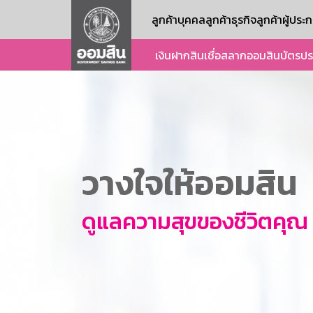
ลูกค้าบุคคล
ลูกค้าธุรกิจ
ลูกค้าผู้ปร
เงินฝาก
สินเชื่อ
สลากออมสิน
บัตร
ปร
วางใจให้ออมสิน
ดูแลความสุขของชีวิตคุณ