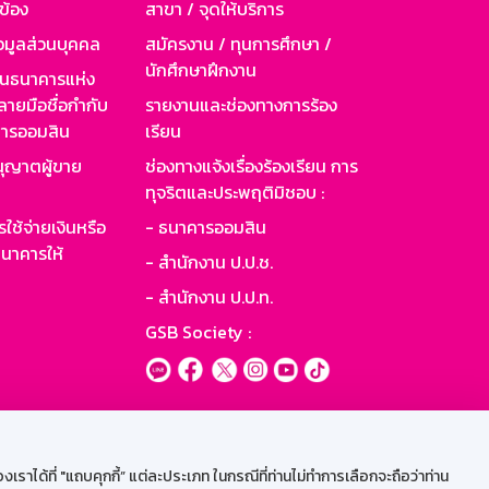
วข้อง
สาขา / จุดให้บริการ
อมูลส่วนบุคคล
สมัครงาน / ทุนการศึกษา /
นักศึกษาฝึกงาน
านธนาคารแห่ง
ายมือชื่อกำกับ
รายงานและช่องทางการร้อง
าคารออมสิน
เรียน
ุญาตผู้ขาย
ช่องทางแจ้งเรื่องร้องเรียน การ
ทุจริตและประพฤติมิชอบ :
ใช้จ่ายเงินหรือ
- ธนาคารออมสิน
นาคารให้
- สำนักงาน ป.ป.ช.
- สำนักงาน ป.ป.ท.
GSB Society :
ะบบเน็ตเมล
ราได้ที่ "แถบคุกกี้” แต่ละประเภท ในกรณีที่ท่านไม่ทำการเลือกจะถือว่าท่าน