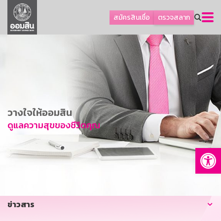
ลูกค้าธุรกิจ
สมัครสินเชื่อ
ตรวจสลาก
ลูกค้าผู้ประกอบรายย่อย
โปรโมชัน
ออมเพื่อสุข
เกี่ยวกับธนาคาร
การพัฒนาที่ยั่งยืน
วางใจให้ออมสิน
ข่าวสาร
ดูแลความสุขของชีวิตคุณ
บริการทางการเงิน
Op
อื่นๆ
ติดต่อเรา
บริการออนไลน์
ข่าวสาร
TH
EN
GSB Society