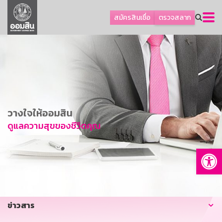
ลูกค้าธุรกิจ
สมัครสินเชื่อ
ตรวจสลาก
ลูกค้าผู้ประกอบรายย่อย
โปรโมชัน
ออมเพื่อสุข
เกี่ยวกับธนาคาร
การพัฒนาที่ยั่งยืน
วางใจให้ออมสิน
ข่าวสาร
ดูแลความสุขของชีวิตคุณ
บริการทางการเงิน
Op
อื่นๆ
ติดต่อเรา
บริการออนไลน์
ข่าวสาร
TH
EN
GSB Society