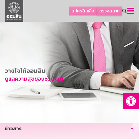
ลูกค้าธุรกิจ
สมัครสินเชื่อ
ตรวจสลาก
ลูกค้าผู้ประกอบรายย่อย
โปรโมชัน
ออมเพื่อสุข
เกี่ยวกับธนาคาร
การพัฒนาที่ยั่งยืน
วางใจให้ออมสิน
ข่าวสาร
ดูแลความสุขของชีวิตคุณ
บริการทางการเงิน
Op
อื่นๆ
ติดต่อเรา
บริการออนไลน์
ข่าวสาร
TH
EN
GSB Society