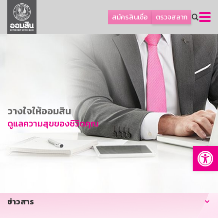
ลูกค้าธุรกิจ
สมัครสินเชื่อ
ตรวจสลาก
ลูกค้าผู้ประกอบรายย่อย
โปรโมชัน
ออมเพื่อสุข
เกี่ยวกับธนาคาร
การพัฒนาที่ยั่งยืน
วางใจให้ออมสิน
ข่าวสาร
ดูแลความสุขของชีวิตคุณ
บริการทางการเงิน
Op
อื่นๆ
ติดต่อเรา
บริการออนไลน์
ข่าวสาร
TH
EN
GSB Society