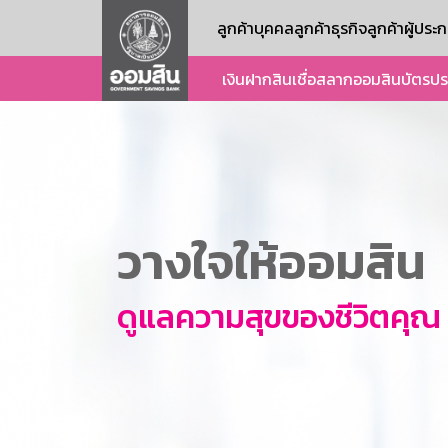
ลูกค้าบุคคล
ลูกค้าธุรกิจ
ลูกค้าผู้ปร
เงินฝาก
สินเชื่อ
สลากออมสิน
บัตร
ปร
วางใจให้ออมสิน
ดูแลความสุขของชีวิตคุณ