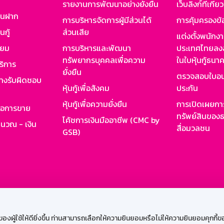
รายงานการพัฒนาอย่างยั่งยืน
เว็บลิงก์ที่เกี่ย
งินฝาก
การบริหารจัดการผู้มีส่วนได้
การคุ้มครองข้
นกู้
ส่วนเสีย
แต่งตั้งพนักง
ียม
การบริหารและพัฒนา
ประเทศไทยลงล
ทรัพยากรบุคคลเพื่อความ
ในใบหุ้นกู้ธน
ริการ
ยั่งยืน
ตรวจสอบใบอน
ย่างรับผิดชอบ
หุ้นกู้เพื่อสังคม
ประกัน
หุ้นกู้เพื่อความยั่งยืน
การเปิดเผยการ
รอการขาย
ทรัพย์สินของธ
โค้ชการเงินมืออาชีพ (CMC by
ำนวณ - เงิน
สื่อมวลชน
GSB)
กงาน
Web HR
GSB Wisdom
M-Search
เข้าสู่ร
ผู้ใช้ให้ดียิ่งขึ้น ท่านสามารถเลือกให้ความยินยอมหรือไม่ให้ความยินยอมคุกกี้ของเ