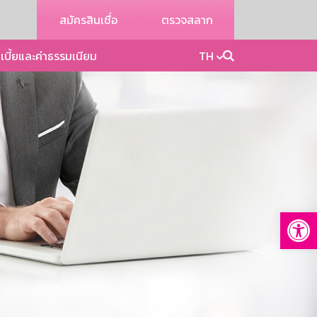
สมัครสินเชื่อ
ตรวจสลาก
เบี้ยและค่าธรรมเนียม
TH
Op