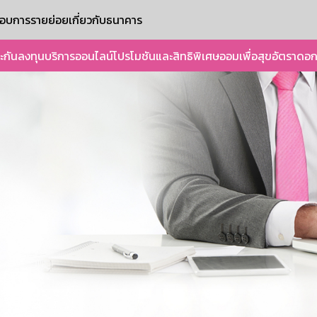
ะกอบการรายย่อย
เกี่ยวกับธนาคาร
ะกัน
ลงทุน
บริการออนไลน์
โปรโมชันและสิทธิพิเศษ
ออมเพื่อสุข
อัตราดอก