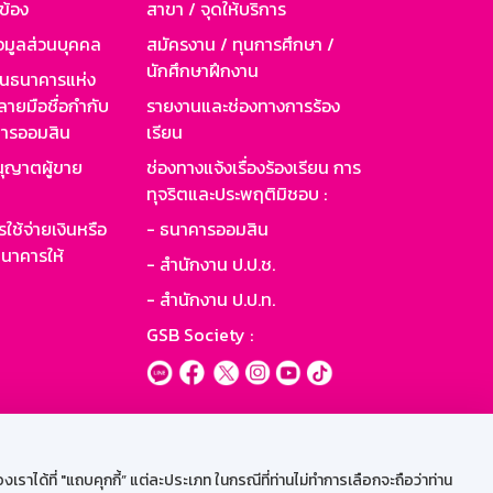
วข้อง
สาขา / จุดให้บริการ
อมูลส่วนบุคคล
สมัครงาน / ทุนการศึกษา /
นักศึกษาฝึกงาน
านธนาคารแห่ง
ายมือชื่อกำกับ
รายงานและช่องทางการร้อง
าคารออมสิน
เรียน
ุญาตผู้ขาย
ช่องทางแจ้งเรื่องร้องเรียน การ
ทุจริตและประพฤติมิชอบ :
ใช้จ่ายเงินหรือ
- ธนาคารออมสิน
นาคารให้
- สำนักงาน ป.ป.ช.
- สำนักงาน ป.ป.ท.
GSB Society :
ะบบเน็ตเมล
ราได้ที่ "แถบคุกกี้” แต่ละประเภท ในกรณีที่ท่านไม่ทำการเลือกจะถือว่าท่าน