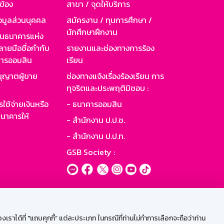
วข้อง
สาขา / จุดให้บริการ
อมูลส่วนบุคคล
สมัครงาน / ทุนการศึกษา /
นักศึกษาฝึกงาน
านธนาคารแห่ง
ายมือชื่อกำกับ
รายงานและช่องทางการร้อง
าคารออมสิน
เรียน
ุญาตผู้ขาย
ช่องทางแจ้งเรื่องร้องเรียน การ
ทุจริตและประพฤติมิชอบ :
ใช้จ่ายเงินหรือ
- ธนาคารออมสิน
นาคารให้
- สำนักงาน ป.ป.ช.
- สำนักงาน ป.ป.ท.
GSB Society :
ะบบเน็ตเมล
ราได้ที่ "แถบคุกกี้” แต่ละประเภท ในกรณีที่ท่านไม่ทำการเลือกจะถือว่าท่าน