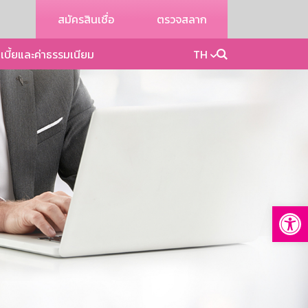
สมัครสินเชื่อ
ตรวจสลาก
เบี้ยและค่าธรรมเนียม
TH
Op