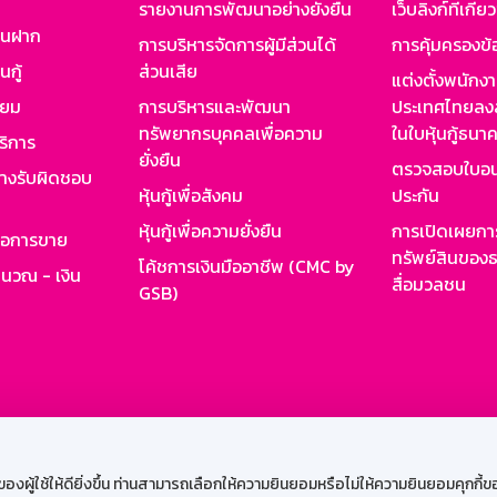
รายงานการพัฒนาอย่างยั่งยืน
เว็บลิงก์ที่เกี่ย
งินฝาก
การบริหารจัดการผู้มีส่วนได้
การคุ้มครองข้
นกู้
ส่วนเสีย
แต่งตั้งพนักง
ียม
การบริหารและพัฒนา
ประเทศไทยลงล
ทรัพยากรบุคคลเพื่อความ
ในใบหุ้นกู้ธน
ริการ
ยั่งยืน
ตรวจสอบใบอน
ย่างรับผิดชอบ
หุ้นกู้เพื่อสังคม
ประกัน
หุ้นกู้เพื่อความยั่งยืน
การเปิดเผยการ
รอการขาย
ทรัพย์สินของธ
โค้ชการเงินมืออาชีพ (CMC by
ำนวณ - เงิน
สื่อมวลชน
GSB)
กงาน
Web HR
GSB Wisdom
M-Search
เข้าสู่ร
ผู้ใช้ให้ดียิ่งขึ้น ท่านสามารถเลือกให้ความยินยอมหรือไม่ให้ความยินยอมคุกกี้ของเ