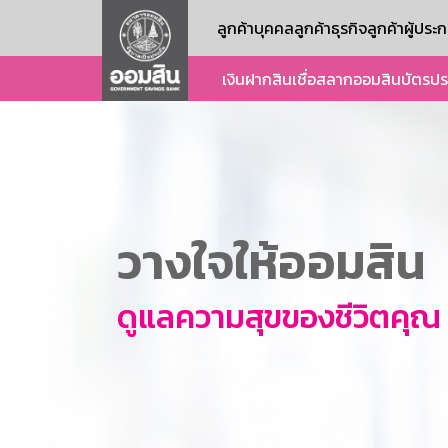
ลูกค้าบุคคล
ลูกค้าธุรกิจ
ลูกค้าผู้ปร
เงินฝาก
สินเชื่อ
สลากออมสิน
บัตร
ปร
วางใจให้ออมสิน
ดูแลความสุขของชีวิตคุณ