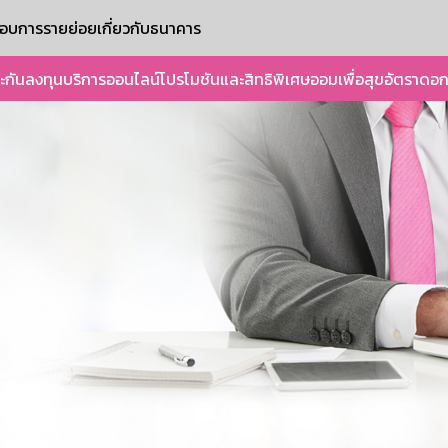
ะกอบการรายย่อย
เกี่ยวกับธนาคาร
ะกัน
ลงทุน
บริการออนไลน์
โปรโมชันและสิทธิพิเศษ
ออมเพื่อสุข
อัตราดอก