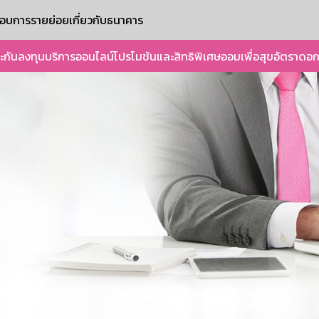
ะกอบการรายย่อย
เกี่ยวกับธนาคาร
ะกัน
ลงทุน
บริการออนไลน์
โปรโมชันและสิทธิพิเศษ
ออมเพื่อสุข
อัตราดอก