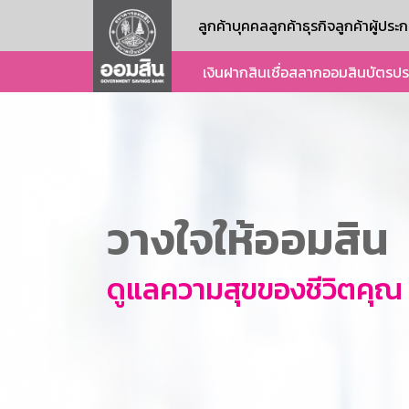
ลูกค้าบุคคล
ลูกค้าธุรกิจ
ลูกค้าผู้ปร
เงินฝาก
สินเชื่อ
สลากออมสิน
บัตร
ปร
วางใจให้ออมสิน
ดูแลความสุขของชีวิตคุณ