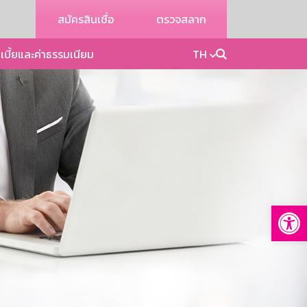
สมัครสินเชื่อ
ตรวจสลาก
เบี้ยและค่าธรรมเนียม
TH
Op