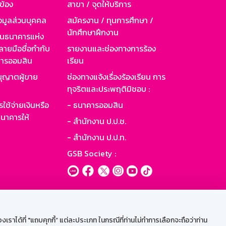
วข้อง
สาขา / จุดให้บริการ
อมูลส่วนบุคคล
สมัครงาน / ทุนการศึกษา /
นักศึกษาฝึกงาน
านธนาคารแห่ง
ายมือชื่อกำกับ
รายงานและช่องทางการร้อง
าคารออมสิน
เรียน
ุญาตผู้ขาย
ช่องทางแจ้งเรื่องร้องเรียน การ
ทุจริตและประพฤติมิชอบ :
ใช้จ่ายเงินหรือ
- ธนาคารออมสิน
นาคารให้
- สำนักงาน ป.ป.ช.
- สำนักงาน ป.ป.ท.
GSB Society :
ะบบเน็ตเมล
ราได้ที่ "แถบคุกกี้” แต่ละประเภท ในกรณีที่ท่านไม่ทำการเลือกจะถือว่าท่าน