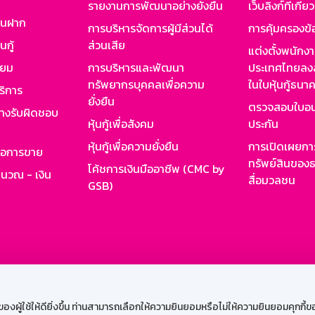
รายงานการพัฒนาอย่างยั่งยืน
เว็บลิงก์ที่เกี่ย
งินฝาก
การบริหารจัดการผู้มีส่วนได้
การคุ้มครองข้
นกู้
ส่วนเสีย
แต่งตั้งพนักง
ียม
การบริหารและพัฒนา
ประเทศไทยลงล
ทรัพยากรบุคคลเพื่อความ
ในใบหุ้นกู้ธน
ริการ
ยั่งยืน
ตรวจสอบใบอน
ย่างรับผิดชอบ
หุ้นกู้เพื่อสังคม
ประกัน
หุ้นกู้เพื่อความยั่งยืน
การเปิดเผยการ
รอการขาย
ทรัพย์สินของธ
โค้ชการเงินมืออาชีพ (CMC by
ำนวณ - เงิน
สื่อมวลชน
GSB)
กงาน
Web HR
GSB Wisdom
M-Search
เข้าสู่ร
ผู้ใช้ให้ดียิ่งขึ้น ท่านสามารถเลือกให้ความยินยอมหรือไม่ให้ความยินยอมคุกกี้ของเ