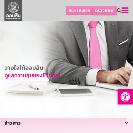
ลูกค้าธุรกิจ
สมัครสินเชื่อ
ตรวจสลาก
ลูกค้าผู้ประกอบรายย่อย
โปรโมชัน
ออมเพื่อสุข
เกี่ยวกับธนาคาร
การพัฒนาที่ยั่งยืน
วางใจให้ออมสิน
ข่าวสาร
ดูแลความสุขของชีวิตคุณ
บริการทางการเงิน
Op
อื่นๆ
ติดต่อเรา
บริการออนไลน์
ข่าวสาร
TH
EN
GSB Society