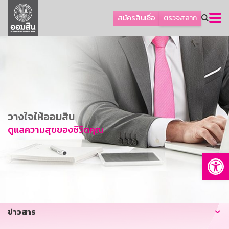
ลูกค้าธุรกิจ
สมัครสินเชื่อ
ตรวจสลาก
ลูกค้าผู้ประกอบรายย่อย
โปรโมชัน
ออมเพื่อสุข
เกี่ยวกับธนาคาร
การพัฒนาที่ยั่งยืน
วางใจให้ออมสิน
ข่าวสาร
ดูแลความสุขของชีวิตคุณ
บริการทางการเงิน
Op
อื่นๆ
ติดต่อเรา
บริการออนไลน์
ข่าวสาร
TH
EN
GSB Society