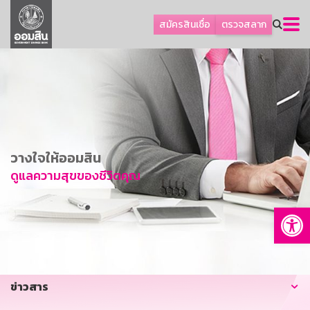
ลูกค้าธุรกิจ
สมัครสินเชื่อ
ตรวจสลาก
ลูกค้าผู้ประกอบรายย่อย
โปรโมชัน
ออมเพื่อสุข
เกี่ยวกับธนาคาร
การพัฒนาที่ยั่งยืน
วางใจให้ออมสิน
ข่าวสาร
ดูแลความสุขของชีวิตคุณ
บริการทางการเงิน
Op
อื่นๆ
ติดต่อเรา
บริการออนไลน์
ข่าวสาร
TH
EN
GSB Society