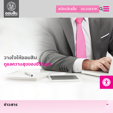
ลูกค้าธุรกิจ
สมัครสินเชื่อ
ตรวจสลาก
ลูกค้าผู้ประกอบรายย่อย
โปรโมชัน
ออมเพื่อสุข
เกี่ยวกับธนาคาร
การพัฒนาที่ยั่งยืน
วางใจให้ออมสิน
ข่าวสาร
ดูแลความสุขของชีวิตคุณ
บริการทางการเงิน
Op
อื่นๆ
ติดต่อเรา
บริการออนไลน์
ข่าวสาร
TH
EN
GSB Society