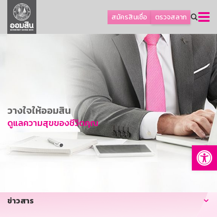
ลูกค้าธุรกิจ
สมัครสินเชื่อ
ตรวจสลาก
ลูกค้าผู้ประกอบรายย่อย
โปรโมชัน
ออมเพื่อสุข
เกี่ยวกับธนาคาร
การพัฒนาที่ยั่งยืน
วางใจให้ออมสิน
ข่าวสาร
ดูแลความสุขของชีวิตคุณ
บริการทางการเงิน
Op
อื่นๆ
ติดต่อเรา
บริการออนไลน์
ข่าวสาร
TH
EN
GSB Society