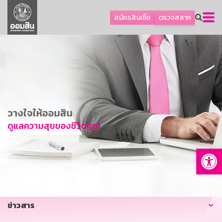
ลูกค้าธุรกิจ
สมัครสินเชื่อ
ตรวจสลาก
ลูกค้าผู้ประกอบรายย่อย
โปรโมชัน
ออมเพื่อสุข
เกี่ยวกับธนาคาร
การพัฒนาที่ยั่งยืน
วางใจให้ออมสิน
ข่าวสาร
ดูแลความสุขของชีวิตคุณ
บริการทางการเงิน
Op
อื่นๆ
ติดต่อเรา
บริการออนไลน์
ข่าวสาร
TH
EN
GSB Society