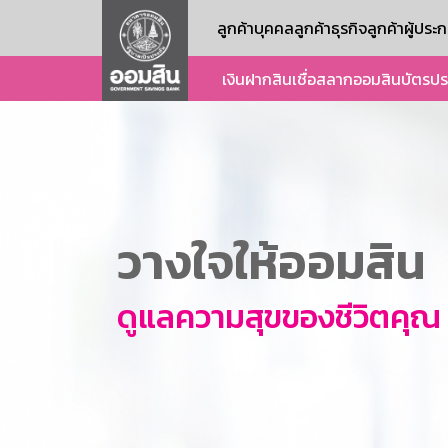
ลูกค้าบุคคล
ลูกค้าธุรกิจ
ลูกค้าผู้ปร
เงินฝาก
สินเชื่อ
สลากออมสิน
บัตร
ปร
วางใจให้ออมสิน
ดูแลความสุขของชีวิตคุณ