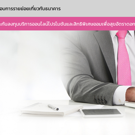
ะกอบการรายย่อย
เกี่ยวกับธนาคาร
ะกัน
ลงทุน
บริการออนไลน์
โปรโมชันและสิทธิพิเศษ
ออมเพื่อสุข
อัตราดอก