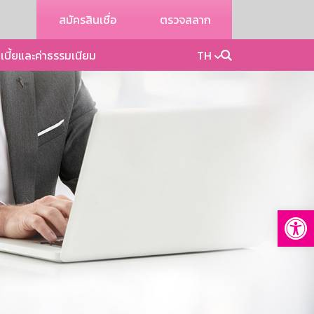
สมัครสินเชื่อ
ตรวจสลาก
เบี้ยและค่าธรรมเนียม
TH
Op