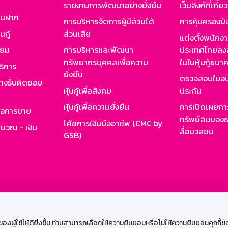
รายงานการพัฒนาอย่างยั่งยืน
เว็บลิงก์ที่เกี่ย
งินฝาก
การบริหารจัดการผู้มีส่วนได้
การคุ้มครองข้
นกู้
ส่วนเสีย
แต่งตั้งพนักง
ียม
การบริหารและพัฒนา
ประเทศไทยลงล
ทรัพยากรบุคคลเพื่อความ
ในใบหุ้นกู้ธน
ริการ
ยั่งยืน
ตรวจสอบใบอน
ย่างรับผิดชอบ
หุ้นกู้เพื่อสังคม
ประกัน
หุ้นกู้เพื่อความยั่งยืน
การเปิดเผยการ
รอการขาย
ทรัพย์สินของธ
โค้ชการเงินมืออาชีพ (CMC by
ำนวณ - เงิน
สื่อมวลชน
GSB)
กงาน
Web HR
GSB Wisdom
M-Search
เข้าสู่ร
ผู้ใช้ให้ดียิ่งขึ้น ท่านสามารถเลือกให้ความยินยอมหรือไม่ให้ความยินยอมคุกกี้ของเ