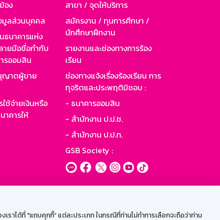
วข้อง
สาขา / จุดให้บริการ
อมูลส่วนบุคคล
สมัครงาน / ทุนการศึกษา /
นักศึกษาฝึกงาน
านธนาคารแห่ง
ายมือชื่อกำกับ
รายงานและช่องทางการร้อง
าคารออมสิน
เรียน
ุญาตผู้ขาย
ช่องทางแจ้งเรื่องร้องเรียน การ
ทุจริตและประพฤติมิชอบ :
ใช้จ่ายเงินหรือ
- ธนาคารออมสิน
นาคารให้
- สำนักงาน ป.ป.ช.
- สำนักงาน ป.ป.ท.
GSB Society :
ะบบเน็ตเมล
ราได้ที่ "แถบคุกกี้” แต่ละประเภท ในกรณีที่ท่านไม่ทำการเลือกจะถือว่าท่าน