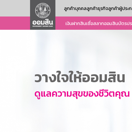
ลูกค้าบุคคล
ลูกค้าธุรกิจ
ลูกค้าผู้ปร
เงินฝาก
สินเชื่อ
สลากออมสิน
บัตร
ปร
วางใจให้ออมสิน
ดูแลความสุขของชีวิตคุณ