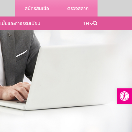
สมัครสินเชื่อ
ตรวจสลาก
เบี้ยและค่าธรรมเนียม
TH
Op