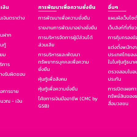
เงิน
การพัฒนาเพื่อความยั่งยืน
อื่นๆ
นเงินตราต่าง
การพัฒนาเพื่อความยั่งยืน
แผนผังเว็บไซต
รายงานการพัฒนาอย่างยั่งยืน
เว็บลิงก์ที่เกี่ย
งินฝาก
การบริหารจัดการผู้มีส่วนได้
การคุ้มครองข้
นกู้
ส่วนเสีย
แต่งตั้งพนักง
ียม
การบริหารและพัฒนา
ประเทศไทยลงล
ทรัพยากรบุคคลเพื่อความ
ในใบหุ้นกู้ธน
ริการ
ยั่งยืน
ตรวจสอบใบอน
ย่างรับผิดชอบ
หุ้นกู้เพื่อสังคม
ประกัน
หุ้นกู้เพื่อความยั่งยืน
การเปิดเผยการ
รอการขาย
ทรัพย์สินของธ
โค้ชการเงินมืออาชีพ (CMC by
ำนวณ - เงิน
สื่อมวลชน
GSB)