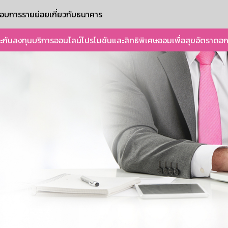
ะกอบการรายย่อย
เกี่ยวกับธนาคาร
ะกัน
ลงทุน
บริการออนไลน์
โปรโมชันและสิทธิพิเศษ
ออมเพื่อสุข
อัตราดอก