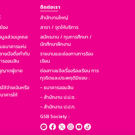
ติดต่อเรา
์
สำนักงานใหญ่
วข้อง
สาขา / จุดให้บริการ
อมูลส่วนบุคคล
สมัครงาน / ทุนการศึกษา /
นักศึกษาฝึกงาน
านธนาคารแห่ง
ายมือชื่อกำกับ
รายงานและช่องทางการร้อง
าคารออมสิน
เรียน
ุญาตผู้ขาย
ช่องทางแจ้งเรื่องร้องเรียน การ
ทุจริตและประพฤติมิชอบ :
ใช้จ่ายเงินหรือ
- ธนาคารออมสิน
นาคารให้
- สำนักงาน ป.ป.ช.
- สำนักงาน ป.ป.ท.
GSB Society :