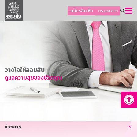
ลูกค้าธุรกิจ
สมัครสินเชื่อ
ตรวจสลาก
ลูกค้าผู้ประกอบรายย่อย
โปรโมชัน
ออมเพื่อสุข
เกี่ยวกับธนาคาร
การพัฒนาที่ยั่งยืน
วางใจให้ออมสิน
ข่าวสาร
ดูแลความสุขของชีวิตคุณ
บริการทางการเงิน
Op
อื่นๆ
ติดต่อเรา
บริการออนไลน์
ข่าวสาร
TH
EN
GSB Society