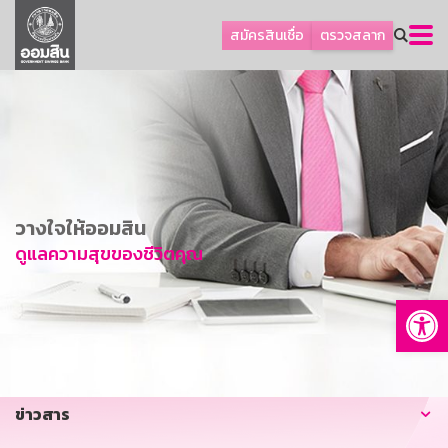
ลูกค้าธุรกิจ
สมัครสินเชื่อ
ตรวจสลาก
ลูกค้าผู้ประกอบรายย่อย
โปรโมชัน
ออมเพื่อสุข
เกี่ยวกับธนาคาร
การพัฒนาที่ยั่งยืน
วางใจให้ออมสิน
ข่าวสาร
ดูแลความสุขของชีวิตคุณ
บริการทางการเงิน
Op
อื่นๆ
ติดต่อเรา
บริการออนไลน์
ข่าวสาร
TH
EN
GSB Society