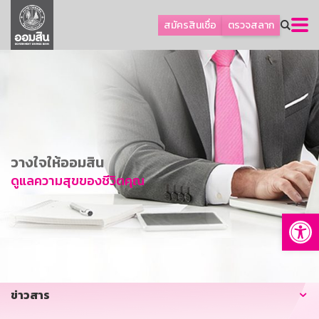
ลูกค้าธุรกิจ
สมัครสินเชื่อ
ตรวจสลาก
ลูกค้าผู้ประกอบรายย่อย
โปรโมชัน
ออมเพื่อสุข
เกี่ยวกับธนาคาร
การพัฒนาที่ยั่งยืน
วางใจให้ออมสิน
ข่าวสาร
ดูแลความสุขของชีวิตคุณ
บริการทางการเงิน
Op
อื่นๆ
ติดต่อเรา
บริการออนไลน์
ข่าวสาร
TH
EN
GSB Society