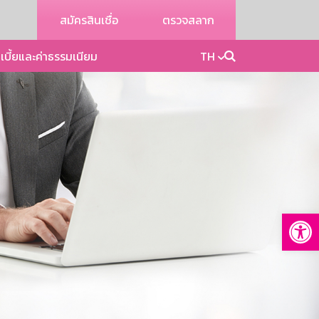
สมัครสินเชื่อ
ตรวจสลาก
เบี้ยและค่าธรรมเนียม
TH
Op