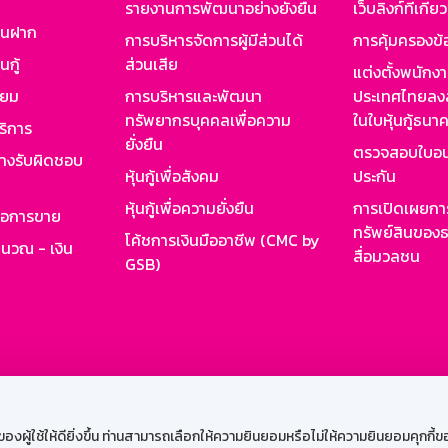
รายงานการพัฒนาอย่างยั่งยืน
เว็บลิงก์ที่เกี่ย
งินฝาก
การบริหารจัดการผู้มีส่วนได้
การคุ้มครองข้
นกู้
ส่วนเสีย
แต่งตั้งพนักง
ียม
การบริหารและพัฒนา
ประเทศไทยลงล
ทรัพยากรบุคคลเพื่อความ
ในใบหุ้นกู้ธน
ริการ
ยั่งยืน
ตรวจสอบใบอน
ย่างรับผิดชอบ
หุ้นกู้เพื่อสังคม
ประกัน
หุ้นกู้เพื่อความยั่งยืน
การเปิดเผยการ
รอการขาย
ทรัพย์สินของธ
โค้ชการเงินมืออาชีพ (CMC by
ำนวณ - เงิน
สื่อมวลชน
GSB)
กงาน
Web HR
GSB Wisdom
M-Search
เข้าสู่ร
ผู้ใช้ให้ดียิ่งขึ้น ท่านสามารถเลือกให้ความยินยอมหรือไม่ให้ความยินยอมคุกกี้ของเ