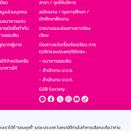
วข้อง
สาขา / จุดให้บริการ
อมูลส่วนบุคคล
สมัครงาน / ทุนการศึกษา /
นักศึกษาฝึกงาน
านธนาคารแห่ง
ายมือชื่อกำกับ
รายงานและช่องทางการร้อง
าคารออมสิน
เรียน
ุญาตผู้ขาย
ช่องทางแจ้งเรื่องร้องเรียน การ
ทุจริตและประพฤติมิชอบ :
ใช้จ่ายเงินหรือ
- ธนาคารออมสิน
นาคารให้
- สำนักงาน ป.ป.ช.
- สำนักงาน ป.ป.ท.
GSB Society :
ะบบเน็ตเมล
ราได้ที่ "แถบคุกกี้” แต่ละประเภท ในกรณีที่ท่านไม่ทำการเลือกจะถือว่าท่าน