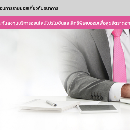
ะกอบการรายย่อย
เกี่ยวกับธนาคาร
ะกัน
ลงทุน
บริการออนไลน์
โปรโมชันและสิทธิพิเศษ
ออมเพื่อสุข
อัตราดอก