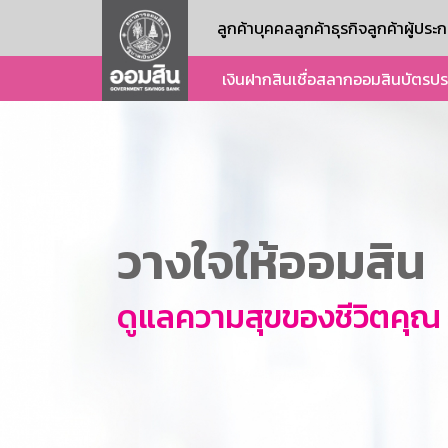
ลูกค้าบุคคล
ลูกค้าธุรกิจ
ลูกค้าผู้ปร
เงินฝาก
สินเชื่อ
สลากออมสิน
บัตร
ปร
วางใจให้ออมสิน
ดูแลความสุขของชีวิตคุณ