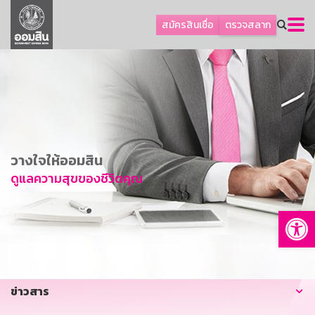
ลูกค้าธุรกิจ
สมัครสินเชื่อ
ตรวจสลาก
ลูกค้าผู้ประกอบรายย่อย
โปรโมชัน
ออมเพื่อสุข
เกี่ยวกับธนาคาร
การพัฒนาที่ยั่งยืน
วางใจให้ออมสิน
ข่าวสาร
ดูแลความสุขของชีวิตคุณ
บริการทางการเงิน
Op
อื่นๆ
ติดต่อเรา
บริการออนไลน์
ข่าวสาร
TH
EN
GSB Society