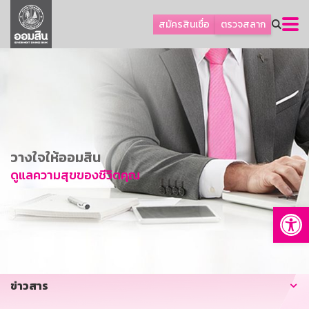
ลูกค้าธุรกิจ
สมัครสินเชื่อ
ตรวจสลาก
ลูกค้าผู้ประกอบรายย่อย
โปรโมชัน
ออมเพื่อสุข
เกี่ยวกับธนาคาร
การพัฒนาที่ยั่งยืน
วางใจให้ออมสิน
ข่าวสาร
ดูแลความสุขของชีวิตคุณ
บริการทางการเงิน
Op
อื่นๆ
ติดต่อเรา
บริการออนไลน์
ข่าวสาร
TH
EN
GSB Society