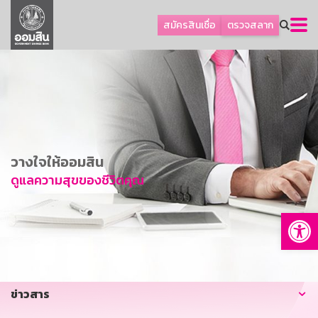
ลูกค้าธุรกิจ
สมัครสินเชื่อ
ตรวจสลาก
ลูกค้าผู้ประกอบรายย่อย
โปรโมชัน
ออมเพื่อสุข
เกี่ยวกับธนาคาร
การพัฒนาที่ยั่งยืน
วางใจให้ออมสิน
ข่าวสาร
ดูแลความสุขของชีวิตคุณ
บริการทางการเงิน
Op
อื่นๆ
ติดต่อเรา
บริการออนไลน์
ข่าวสาร
TH
EN
GSB Society