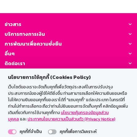
ข่าวสาร
บริการทางการเงิน
การพัฒนาเพื่อความยั่งยืน
อื่นๆ
ติดต่อเรา
นโยบายการใช้คุกกี้ (Cookies Policy)
GSB Society:
เว็บไซต์ของเราจะจัดเก็บคุกกี้เพื่อวัตถุประสงค์ในการปรับปรุง
ประสบการณ์ของผู้ใช้ให้ดียิ่งขึ้น ท่านสามารถเลือกให้ความยินยอมหรือ
ไม่ให้ความยินยอมคุกกี้ของเราได้ที่ "แถบคุกกี้” แต่ละประเภท ในกรณีที่
สำหรับพนักงาน
ท่านไม่ทำการเลือกจะถือว่าท่านไม่ยินยอมการจัดเก็บคุกกี้ คลิกข้อมูลเพิ่ม
เติมเกี่ยวกับการใช้งานคุกกี้ทาง
นโยบายคุ้มครองข้อมูลส่วน
Web HR
GSB Wisdom
M-Search
บุคคล
และ
ประกาศนโยบายความเป็นส่วนตัว (Privacy Notice)
เข้าสู่ระบบเน็ตเมล
คุกกี้ที่จำเป็น
คุกกี้เพื่อการวิเคราะห์