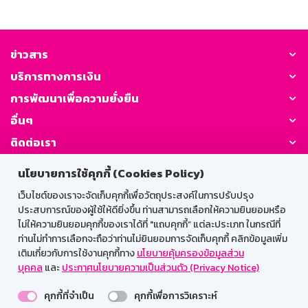
ข่าวสาร
บริการทางการเงิน
การพัฒนาเพื่อความยั่งยืน
อื่นๆ
ติดต่อเรา
นโยบายการใช้คุกกี้ (Cookies Policy)
GSB Society:
เว็บไซต์ของเราจะจัดเก็บคุกกี้เพื่อวัตถุประสงค์ในการปรับปรุง
ประสบการณ์ของผู้ใช้ให้ดียิ่งขึ้น ท่านสามารถเลือกให้ความยินยอมหรือ
ไม่ให้ความยินยอมคุกกี้ของเราได้ที่ "แถบคุกกี้” แต่ละประเภท ในกรณีที่
สำหรับพนักงาน
ท่านไม่ทำการเลือกจะถือว่าท่านไม่ยินยอมการจัดเก็บคุกกี้ คลิกข้อมูลเพิ่ม
เติมเกี่ยวกับการใช้งานคุกกี้ทาง
นโยบายคุ้มครองข้อมูลส่วน
Web HR
GSB Wisdom
M-Search
บุคคล
และ
ประกาศนโยบายความเป็นส่วนตัว (Privacy Notice)
เข้าสู่ระบบเน็ตเมล
คุกกี้ที่จำเป็น
คุกกี้เพื่อการวิเคราะห์