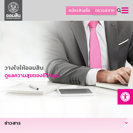
ลูกค้าธุรกิจ
สมัครสินเชื่อ
ตรวจสลาก
ลูกค้าผู้ประกอบรายย่อย
โปรโมชัน
ออมเพื่อสุข
เกี่ยวกับธนาคาร
การพัฒนาที่ยั่งยืน
วางใจให้ออมสิน
ข่าวสาร
ดูแลความสุขของชีวิตคุณ
บริการทางการเงิน
Op
อื่นๆ
ติดต่อเรา
บริการออนไลน์
ข่าวสาร
TH
EN
GSB Society