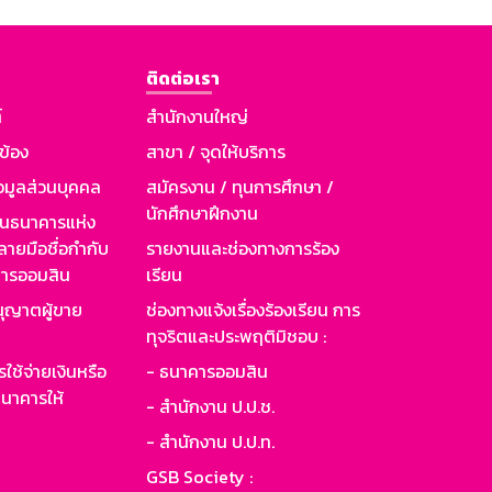
ติดต่อเรา
์
สำนักงานใหญ่
วข้อง
สาขา / จุดให้บริการ
อมูลส่วนบุคคล
สมัครงาน / ทุนการศึกษา /
นักศึกษาฝึกงาน
านธนาคารแห่ง
ายมือชื่อกำกับ
รายงานและช่องทางการร้อง
าคารออมสิน
เรียน
ุญาตผู้ขาย
ช่องทางแจ้งเรื่องร้องเรียน การ
ทุจริตและประพฤติมิชอบ :
ใช้จ่ายเงินหรือ
- ธนาคารออมสิน
นาคารให้
- สำนักงาน ป.ป.ช.
- สำนักงาน ป.ป.ท.
GSB Society :