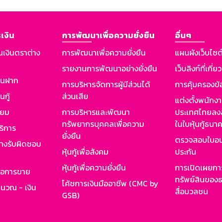
เงิน
การพัฒนาเพื่อความยั่งยืน
อื่นๆ
นเงินตราต่าง
การพัฒนาเพื่อความยั่งยืน
แผนผังเว็บไซต
รายงานการพัฒนาอย่างยั่งยืน
เว็บลิงก์ที่เกี่ย
งินฝาก
การบริหารจัดการผู้มีส่วนได้
การคุ้มครองข้
นกู้
ส่วนเสีย
แต่งตั้งพนักง
ียม
การบริหารและพัฒนา
ประเทศไทยลงล
ทรัพยากรบุคคลเพื่อความ
ในใบหุ้นกู้ธน
ริการ
ยั่งยืน
ตรวจสอบใบอน
ย่างรับผิดชอบ
หุ้นกู้เพื่อสังคม
ประกัน
หุ้นกู้เพื่อความยั่งยืน
การเปิดเผยการ
รอการขาย
ทรัพย์สินของธ
โค้ชการเงินมืออาชีพ (CMC by
ำนวณ - เงิน
สื่อมวลชน
GSB)