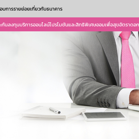
ะกอบการรายย่อย
เกี่ยวกับธนาคาร
ะกัน
ลงทุน
บริการออนไลน์
โปรโมชันและสิทธิพิเศษ
ออมเพื่อสุข
อัตราดอก