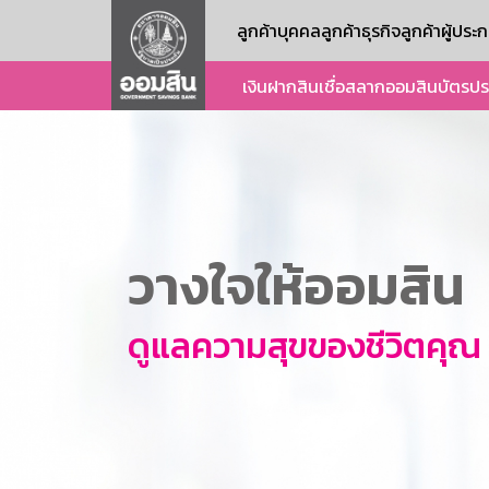
ลูกค้าบุคคล
ลูกค้าธุรกิจ
ลูกค้าผู้ปร
เงินฝาก
สินเชื่อ
สลากออมสิน
บัตร
ปร
วางใจให้ออมสิน
ดูแลความสุขของชีวิตคุณ