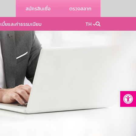
สมัครสินเชื่อ
ตรวจสลาก
เบี้ยและค่าธรรมเนียม
TH
Op