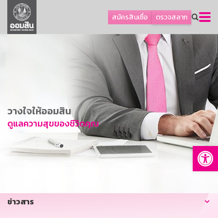
ลูกค้าธุรกิจ
สมัครสินเชื่อ
ตรวจสลาก
ลูกค้าผู้ประกอบรายย่อย
โปรโมชัน
ออมเพื่อสุข
เกี่ยวกับธนาคาร
การพัฒนาที่ยั่งยืน
วางใจให้ออมสิน
ข่าวสาร
ดูแลความสุขของชีวิตคุณ
บริการทางการเงิน
Op
อื่นๆ
ติดต่อเรา
บริการออนไลน์
ข่าวสาร
TH
EN
GSB Society