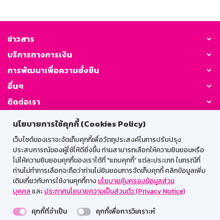
ข่าวสาร
บริการทางการเงิน
การพัฒนาเพื่อความยั่งยืน
อื่นๆ
ติดต่อเรา
นโยบายการใช้คุกกี้ (Cookies Policy)
GSB Society:
เว็บไซต์ของเราจะจัดเก็บคุกกี้เพื่อวัตถุประสงค์ในการปรับปรุง
ประสบการณ์ของผู้ใช้ให้ดียิ่งขึ้น ท่านสามารถเลือกให้ความยินยอมหรือ
ไม่ให้ความยินยอมคุกกี้ของเราได้ที่ "แถบคุกกี้” แต่ละประเภท ในกรณีที่
สำหรับพนักงาน
ท่านไม่ทำการเลือกจะถือว่าท่านไม่ยินยอมการจัดเก็บคุกกี้ คลิกข้อมูลเพิ่ม
เติมเกี่ยวกับการใช้งานคุกกี้ทาง
นโยบายคุ้มครองข้อมูลส่วน
Web HR
GSB Wisdom
M-Search
บุคคล
และ
ประกาศนโยบายความเป็นส่วนตัว (Privacy Notice)
เข้าสู่ระบบเน็ตเมล
คุกกี้ที่จำเป็น
คุกกี้เพื่อการวิเคราะห์