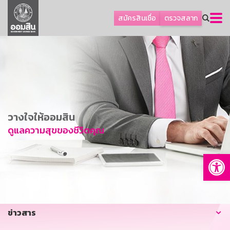
ลูกค้าธุรกิจ
สมัครสินเชื่อ
ตรวจสลาก
ลูกค้าผู้ประกอบรายย่อย
โปรโมชัน
ออมเพื่อสุข
เกี่ยวกับธนาคาร
การพัฒนาที่ยั่งยืน
วางใจให้ออมสิน
ข่าวสาร
ดูแลความสุขของชีวิตคุณ
บริการทางการเงิน
Op
อื่นๆ
ติดต่อเรา
บริการออนไลน์
ข่าวสาร
TH
EN
GSB Society