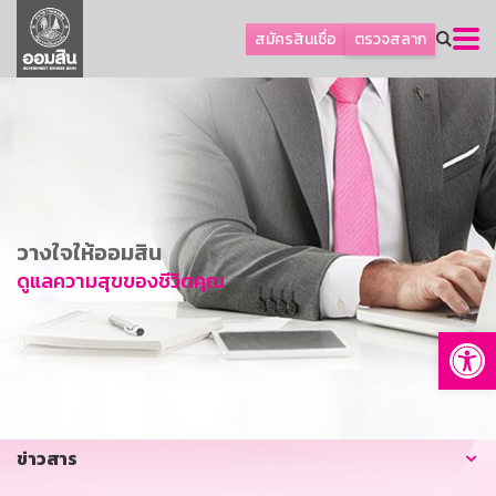
ลูกค้าธุรกิจ
สมัครสินเชื่อ
ตรวจสลาก
ลูกค้าผู้ประกอบรายย่อย
โปรโมชัน
ออมเพื่อสุข
เกี่ยวกับธนาคาร
การพัฒนาที่ยั่งยืน
วางใจให้ออมสิน
ข่าวสาร
ดูแลความสุขของชีวิตคุณ
บริการทางการเงิน
Op
อื่นๆ
ติดต่อเรา
บริการออนไลน์
ข่าวสาร
TH
EN
GSB Society