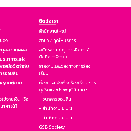
ติดต่อเรา
์
สำนักงานใหญ่
วข้อง
สาขา / จุดให้บริการ
อมูลส่วนบุคคล
สมัครงาน / ทุนการศึกษา /
นักศึกษาฝึกงาน
านธนาคารแห่ง
ายมือชื่อกำกับ
รายงานและช่องทางการร้อง
าคารออมสิน
เรียน
ุญาตผู้ขาย
ช่องทางแจ้งเรื่องร้องเรียน การ
ทุจริตและประพฤติมิชอบ :
ใช้จ่ายเงินหรือ
- ธนาคารออมสิน
นาคารให้
- สำนักงาน ป.ป.ช.
- สำนักงาน ป.ป.ท.
GSB Society :