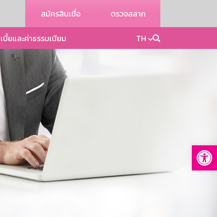
สมัครสินเชื่อ
ตรวจสลาก
เบี้ยและค่าธรรมเนียม
TH
Op