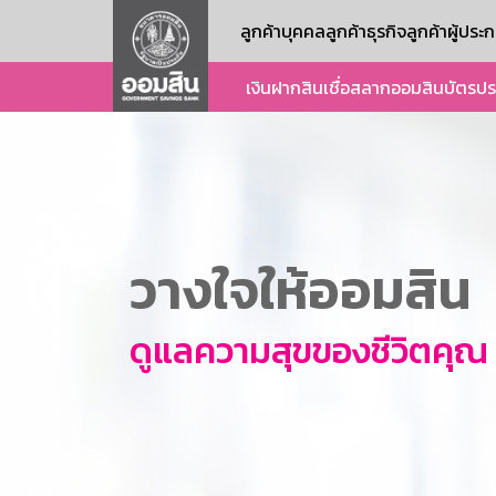
ลูกค้าบุคคล
ลูกค้าธุรกิจ
ลูกค้าผู้ปร
เงินฝาก
สินเชื่อ
สลากออมสิน
บัตร
ปร
วางใจให้ออมสิน
ดูแลความสุขของชีวิตคุณ