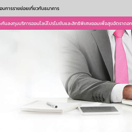
ะกอบการรายย่อย
เกี่ยวกับธนาคาร
ะกัน
ลงทุน
บริการออนไลน์
โปรโมชันและสิทธิพิเศษ
ออมเพื่อสุข
อัตราดอก