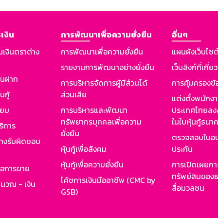
เงิน
การพัฒนาเพื่อความยั่งยืน
อื่นๆ
นเงินตราต่าง
การพัฒนาเพื่อความยั่งยืน
แผนผังเว็บไซต
รายงานการพัฒนาอย่างยั่งยืน
เว็บลิงก์ที่เกี่ย
งินฝาก
การบริหารจัดการผู้มีส่วนได้
การคุ้มครองข้
นกู้
ส่วนเสีย
แต่งตั้งพนักง
ียม
การบริหารและพัฒนา
ประเทศไทยลงล
ทรัพยากรบุคคลเพื่อความ
ในใบหุ้นกู้ธน
ริการ
ยั่งยืน
ตรวจสอบใบอน
ย่างรับผิดชอบ
หุ้นกู้เพื่อสังคม
ประกัน
หุ้นกู้เพื่อความยั่งยืน
การเปิดเผยการ
รอการขาย
ทรัพย์สินของธ
โค้ชการเงินมืออาชีพ (CMC by
ำนวณ - เงิน
สื่อมวลชน
GSB)